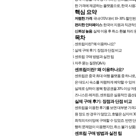
한 가격에 제공하는 플랫폼으로, 한국 사용
핵심 요약
저렴한 가격
: 국내 OTA 대비 10~30% 
편리한 인터페이스
: 한국어 지원과 직관적
신뢰성 높음
: 실제 이용 후 취소·환불 처리
목차
센트립이란? 왜 이용하나요?
실제 구매 후기: 장점과 단점 비교
센트립 구매 방법과 실전 팁
자주 묻는 질문(Q&A)
센트립이란? 왜 이용하나요?
센트립은 중국 최대 여행 플랫폼 중 하나로,
은 대도시 숙소를 저렴하게 예약할 수 있어 
실제로 상하이 왕복 항공권을 20% 이상 저
즈니스든 레저든, 센트립은 실용적인 옵션을
실제 구매 후기: 장점과 단점 비교
센트립을 이용한 후기를 보면 대부분 가격과
원 정도 싼 경우가 많았고, 호텔은 심지어 
최적의 타이밍에 구매할 수 있었죠. 반면 
행히 문제없이 이용했지만, 취소 불가 상품
센트립 구매 방법과 실전 팁