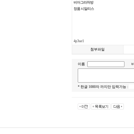
비아그라처방
정품 시알리스
4p3ue1
첨부파일
이름
* 한글 1000자 까지만 입력가능 :