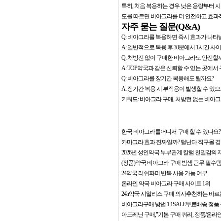
특히, 처음 복용하는 경우 낮은 용량부터 
도를 따르면 비아그라를 더 안전하고 효과
자주 묻는 질문(Q&A)
Q: 비아그라를 복용하면 즉시 효과가 나타
A: 일반적으로 복용 후 30분에서 1시간 
Q: 처방전 없이 구매한 비아그라도 안전할
A: TOP약국과 같은 신뢰할 수 있는 곳에
Q: 비아그라를 장기간 복용해도 될까요?
A: 장기간 복용 시 부작용이 발생할 수 있
키워드: 비아그라 구매, 처방전 없는 비아그
한국 비아그라를어디서 구매 할 수 있나요?
카마그라 효과 진짜일까? 털난다 직구몰 경
2026년 성인약국 부부관계 칼럼 친밀감의
(정품)약국 비아그라 구매 밤샘 근무 필수
24약국 러쉬파퍼 반복 사용 가능 여부
온라인 약국 비아그라 구매 사이트 1위
24h약국 시알리스 구매 의사추천하는 바
비아그라구매 방법 1 1SALE무료배송 정품
아드레닌 구매,"기본 구매 쿼리, 정품/온라인